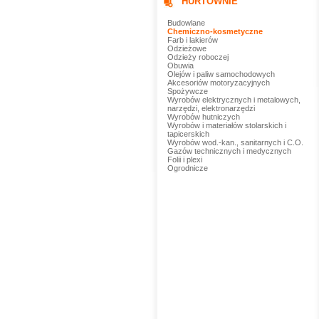
HURTOWNIE
Budowlane
Chemiczno-kosmetyczne
Farb i lakierów
Odzieżowe
Odzieży roboczej
Obuwia
Olejów i paliw samochodowych
Akcesoriów motoryzacyjnych
Spożywcze
Wyrobów elektrycznych i metalowych,
narzędzi, elektronarzędzi
Wyrobów hutniczych
Wyrobów i materiałów stolarskich i
tapicerskich
Wyrobów wod.-kan., sanitarnych i C.O.
Gazów technicznych i medycznych
Folii i plexi
Ogrodnicze