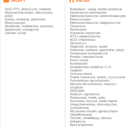
SKLEPY
USŁUGI
AGD, RTV, elektryczne, meblowe
Budowlane - usługi, handel, produkcja
Wyposażenia wnętrz, dekoracyjne,
Kamieniarsko-betoniarskie
antyki
Elektromechaniczne i elektroinstalacyjne
Komisy, lombardy, odzieżowe
Motoryzacyjne
Motoryzacyjne
Elektromechaniczne i diagnostyczne
Myśliwskie, modelarskie, sportowe,
Obuwnicze
wędkarskie, zoologiczne
Remontowe
Zdrowie i uroda
Krawiecko-odzieżowe
RTV i radiotechniczne
AGD i chłodnictwo
Spożywcze
Stolarskie, drzewne, tartaki
Stolarskie, meblowe, tapicerskie, antyki
Geodezyjno-kartograficzne
Kredyty i ubezpieczenia
Ksero-serwis
Kominiarskie
Instalatorstwo sanitarne i C.O.
Opałowe
Ochrona mienia
Pralnie chemiczne, wodne, czyszczenie
Pośrednictwo nieruchomości
Wycena nieruchomości, maszyn i
urządzeń
REKLAMA
Rolnicze i ogrodnicze
Restauracje, hotele, puby
Rozrywka, muzyka, studia nagrań
Usługi internetowe, informatyczne,
komputerowe
Wczasowe ośrodki, agroturystyka
Videofilmowanie
Zdrowie, rehabilitacja, odnowa
biologiczna
Biura projektowe