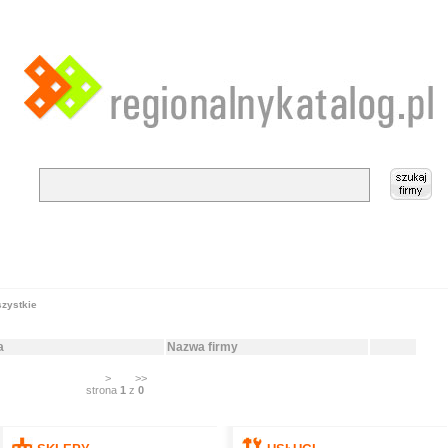
zystkie
a
Nazwa firmy
>
>>
strona
1
z
0