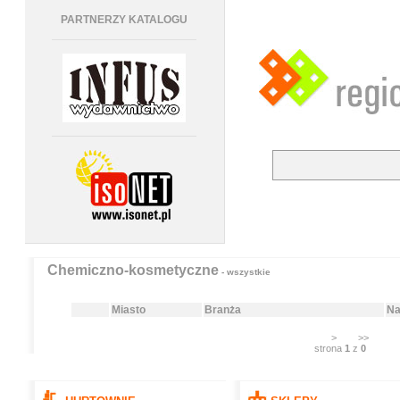
PARTNERZY KATALOGU
Chemiczno-kosmetyczne
- wszystkie
Miasto
Branża
Na
>
>>
strona
1
z
0