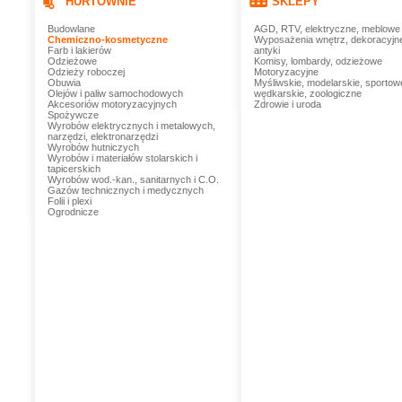
HURTOWNIE
SKLEPY
Budowlane
AGD, RTV, elektryczne, meblowe
Chemiczno-kosmetyczne
Wyposażenia wnętrz, dekoracyjn
Farb i lakierów
antyki
Odzieżowe
Komisy, lombardy, odzieżowe
Odzieży roboczej
Motoryzacyjne
Obuwia
Myśliwskie, modelarskie, sportow
Olejów i paliw samochodowych
wędkarskie, zoologiczne
Akcesoriów motoryzacyjnych
Zdrowie i uroda
Spożywcze
Wyrobów elektrycznych i metalowych,
narzędzi, elektronarzędzi
Wyrobów hutniczych
Wyrobów i materiałów stolarskich i
tapicerskich
Wyrobów wod.-kan., sanitarnych i C.O.
Gazów technicznych i medycznych
Folii i plexi
Ogrodnicze