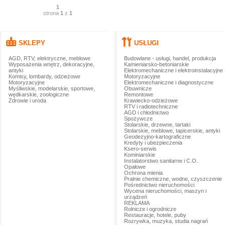
1
strona
1
z
1
SKLEPY
USŁUGI
AGD, RTV, elektryczne, meblowe
Budowlane - usługi, handel, produkcja
Wyposażenia wnętrz, dekoracyjne,
Kamieniarsko-betoniarskie
antyki
Elektromechaniczne i elektroinstalacyjne
Komisy, lombardy, odzieżowe
Motoryzacyjne
Motoryzacyjne
Elektromechaniczne i diagnostyczne
Myśliwskie, modelarskie, sportowe,
Obuwnicze
wędkarskie, zoologiczne
Remontowe
Zdrowie i uroda
Krawiecko-odzieżowe
RTV i radiotechniczne
AGD i chłodnictwo
Spożywcze
Stolarskie, drzewne, tartaki
Stolarskie, meblowe, tapicerskie, antyki
Geodezyjno-kartograficzne
Kredyty i ubezpieczenia
Ksero-serwis
Kominiarskie
Instalatorstwo sanitarne i C.O.
Opałowe
Ochrona mienia
Pralnie chemiczne, wodne, czyszczenie
Pośrednictwo nieruchomości
Wycena nieruchomości, maszyn i
urządzeń
REKLAMA
Rolnicze i ogrodnicze
Restauracje, hotele, puby
Rozrywka, muzyka, studia nagrań