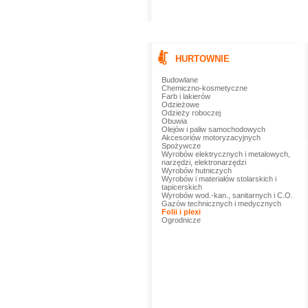
HURTOWNIE
Budowlane
Chemiczno-kosmetyczne
Farb i lakierów
Odzieżowe
Odzieży roboczej
Obuwia
Olejów i paliw samochodowych
Akcesoriów motoryzacyjnych
Spożywcze
Wyrobów elektrycznych i metalowych,
narzędzi, elektronarzędzi
Wyrobów hutniczych
Wyrobów i materiałów stolarskich i
tapicerskich
Wyrobów wod.-kan., sanitarnych i C.O.
Gazów technicznych i medycznych
Folii i plexi
Ogrodnicze