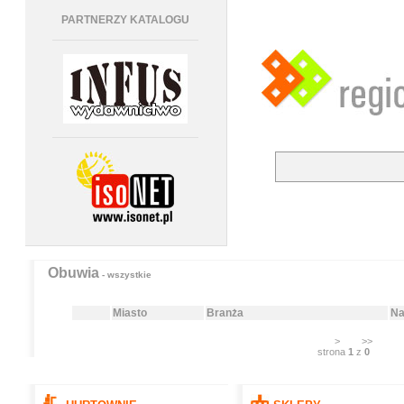
PARTNERZY KATALOGU
Obuwia
- wszystkie
Miasto
Branża
Na
>
>>
strona
1
z
0