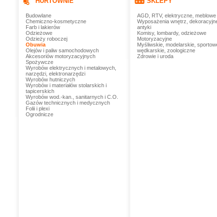
HURTOWNIE
SKLEPY
Budowlane
AGD, RTV, elektryczne, meblowe
Chemiczno-kosmetyczne
Wyposażenia wnętrz, dekoracyjn
Farb i lakierów
antyki
Odzieżowe
Komisy, lombardy, odzieżowe
Odzieży roboczej
Motoryzacyjne
Obuwia
Myśliwskie, modelarskie, sportow
Olejów i paliw samochodowych
wędkarskie, zoologiczne
Akcesoriów motoryzacyjnych
Zdrowie i uroda
Spożywcze
Wyrobów elektrycznych i metalowych,
narzędzi, elektronarzędzi
Wyrobów hutniczych
Wyrobów i materiałów stolarskich i
tapicerskich
Wyrobów wod.-kan., sanitarnych i C.O.
Gazów technicznych i medycznych
Folii i plexi
Ogrodnicze