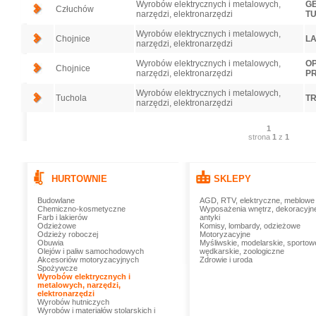
Wyrobów elektrycznych i metalowych,
GE
Człuchów
narzędzi, elektronarzędzi
T
Wyrobów elektrycznych i metalowych,
Chojnice
LA
narzędzi, elektronarzędzi
Wyrobów elektrycznych i metalowych,
OP
Chojnice
narzędzi, elektronarzędzi
PR
Wyrobów elektrycznych i metalowych,
Tuchola
TR
narzędzi, elektronarzędzi
1
strona
1
z
1
HURTOWNIE
SKLEPY
Budowlane
AGD, RTV, elektryczne, meblowe
Chemiczno-kosmetyczne
Wyposażenia wnętrz, dekoracyjn
Farb i lakierów
antyki
Odzieżowe
Komisy, lombardy, odzieżowe
Odzieży roboczej
Motoryzacyjne
Obuwia
Myśliwskie, modelarskie, sportow
Olejów i paliw samochodowych
wędkarskie, zoologiczne
Akcesoriów motoryzacyjnych
Zdrowie i uroda
Spożywcze
Wyrobów elektrycznych i
metalowych, narzędzi,
elektronarzędzi
Wyrobów hutniczych
Wyrobów i materiałów stolarskich i