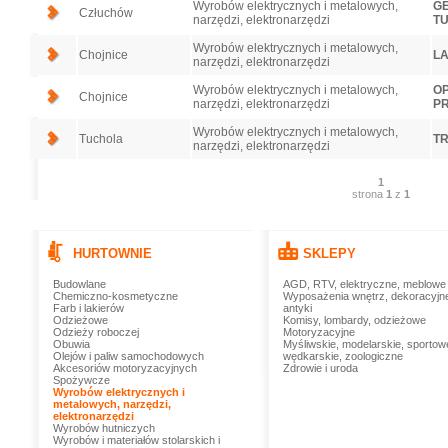
Wyrobów elektrycznych i metalowych,
GE
Człuchów
narzędzi, elektronarzędzi
T
Wyrobów elektrycznych i metalowych,
Chojnice
LA
narzędzi, elektronarzędzi
Wyrobów elektrycznych i metalowych,
OP
Chojnice
narzędzi, elektronarzędzi
PR
Wyrobów elektrycznych i metalowych,
Tuchola
TR
narzędzi, elektronarzędzi
1
strona
1
z
1
HURTOWNIE
SKLEPY
Budowlane
AGD, RTV, elektryczne, meblowe
Chemiczno-kosmetyczne
Wyposażenia wnętrz, dekoracyjn
Farb i lakierów
antyki
Odzieżowe
Komisy, lombardy, odzieżowe
Odzieży roboczej
Motoryzacyjne
Obuwia
Myśliwskie, modelarskie, sportow
Olejów i paliw samochodowych
wędkarskie, zoologiczne
Akcesoriów motoryzacyjnych
Zdrowie i uroda
Spożywcze
Wyrobów elektrycznych i
metalowych, narzędzi,
elektronarzędzi
Wyrobów hutniczych
Wyrobów i materiałów stolarskich i