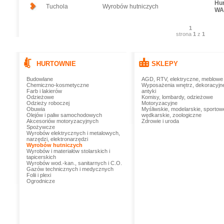
Hu
Tuchola
Wyrobów hutniczych
WA
1
strona
1
z
1
HURTOWNIE
SKLEPY
Budowlane
AGD, RTV, elektryczne, meblowe
Chemiczno-kosmetyczne
Wyposażenia wnętrz, dekoracyjn
Farb i lakierów
antyki
Odzieżowe
Komisy, lombardy, odzieżowe
Odzieży roboczej
Motoryzacyjne
Obuwia
Myśliwskie, modelarskie, sportow
Olejów i paliw samochodowych
wędkarskie, zoologiczne
Akcesoriów motoryzacyjnych
Zdrowie i uroda
Spożywcze
Wyrobów elektrycznych i metalowych,
narzędzi, elektronarzędzi
Wyrobów hutniczych
Wyrobów i materiałów stolarskich i
tapicerskich
Wyrobów wod.-kan., sanitarnych i C.O.
Gazów technicznych i medycznych
Folii i plexi
Ogrodnicze