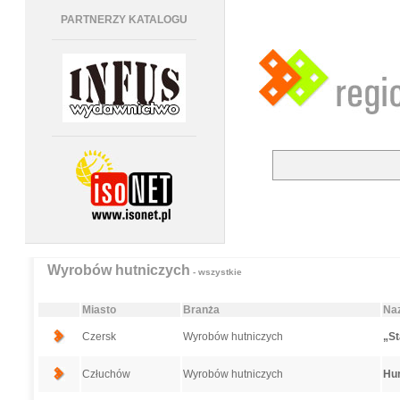
PARTNERZY KATALOGU
Wyrobów hutniczych
- wszystkie
Miasto
Branża
Naz
Czersk
Wyrobów hutniczych
„St
Człuchów
Wyrobów hutniczych
Hur