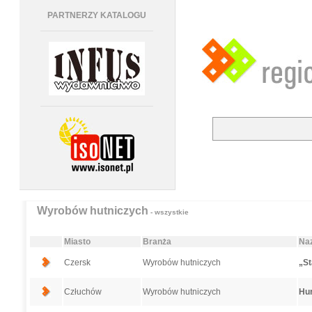
PARTNERZY KATALOGU
Wyrobów hutniczych
- wszystkie
Miasto
Branża
Naz
Czersk
Wyrobów hutniczych
„St
Człuchów
Wyrobów hutniczych
Hur