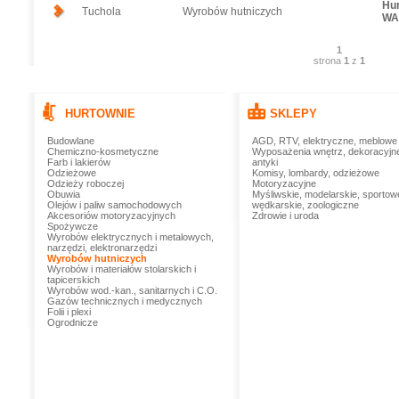
Hu
Tuchola
Wyrobów hutniczych
WA
1
strona
1
z
1
HURTOWNIE
SKLEPY
Budowlane
AGD, RTV, elektryczne, meblowe
Chemiczno-kosmetyczne
Wyposażenia wnętrz, dekoracyjn
Farb i lakierów
antyki
Odzieżowe
Komisy, lombardy, odzieżowe
Odzieży roboczej
Motoryzacyjne
Obuwia
Myśliwskie, modelarskie, sportow
Olejów i paliw samochodowych
wędkarskie, zoologiczne
Akcesoriów motoryzacyjnych
Zdrowie i uroda
Spożywcze
Wyrobów elektrycznych i metalowych,
narzędzi, elektronarzędzi
Wyrobów hutniczych
Wyrobów i materiałów stolarskich i
tapicerskich
Wyrobów wod.-kan., sanitarnych i C.O.
Gazów technicznych i medycznych
Folii i plexi
Ogrodnicze