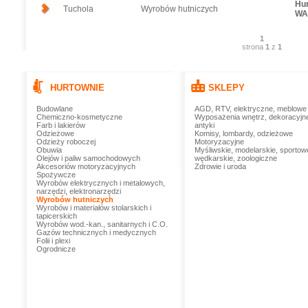
Hu
Tuchola
Wyrobów hutniczych
WA
1
strona
1
z
1
HURTOWNIE
SKLEPY
Budowlane
AGD, RTV, elektryczne, meblowe
Chemiczno-kosmetyczne
Wyposażenia wnętrz, dekoracyjn
Farb i lakierów
antyki
Odzieżowe
Komisy, lombardy, odzieżowe
Odzieży roboczej
Motoryzacyjne
Obuwia
Myśliwskie, modelarskie, sportow
Olejów i paliw samochodowych
wędkarskie, zoologiczne
Akcesoriów motoryzacyjnych
Zdrowie i uroda
Spożywcze
Wyrobów elektrycznych i metalowych,
narzędzi, elektronarzędzi
Wyrobów hutniczych
Wyrobów i materiałów stolarskich i
tapicerskich
Wyrobów wod.-kan., sanitarnych i C.O.
Gazów technicznych i medycznych
Folii i plexi
Ogrodnicze