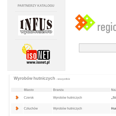
PARTNERZY KATALOGU
Wyrobów hutniczych
- wszystkie
Miasto
Branża
Naz
Czersk
Wyrobów hutniczych
„St
Człuchów
Wyrobów hutniczych
Hur