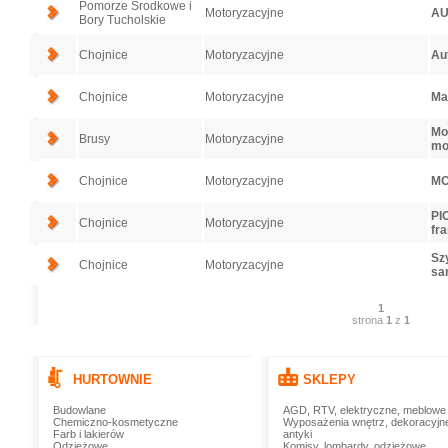
Pomorze Środkowe i
Motoryzacyjne
AU
Bory Tucholskie
Chojnice
Motoryzacyjne
Au
Chojnice
Motoryzacyjne
Ma
Mo
Brusy
Motoryzacyjne
mo
Chojnice
Motoryzacyjne
MO
PI
Chojnice
Motoryzacyjne
fr
Szy
Chojnice
Motoryzacyjne
sa
1
strona
1
z
1
HURTOWNIE
SKLEPY
Budowlane
AGD, RTV, elektryczne, meblowe
Chemiczno-kosmetyczne
Wyposażenia wnętrz, dekoracyjn
Farb i lakierów
antyki
Odzieżowe
Komisy, lombardy, odzieżowe