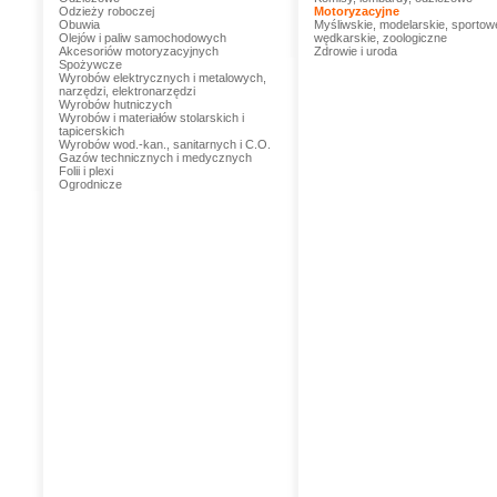
Odzieży roboczej
Motoryzacyjne
Obuwia
Myśliwskie, modelarskie, sportow
Olejów i paliw samochodowych
wędkarskie, zoologiczne
Akcesoriów motoryzacyjnych
Zdrowie i uroda
Spożywcze
Wyrobów elektrycznych i metalowych,
narzędzi, elektronarzędzi
Wyrobów hutniczych
Wyrobów i materiałów stolarskich i
tapicerskich
Wyrobów wod.-kan., sanitarnych i C.O.
Gazów technicznych i medycznych
Folii i plexi
Ogrodnicze