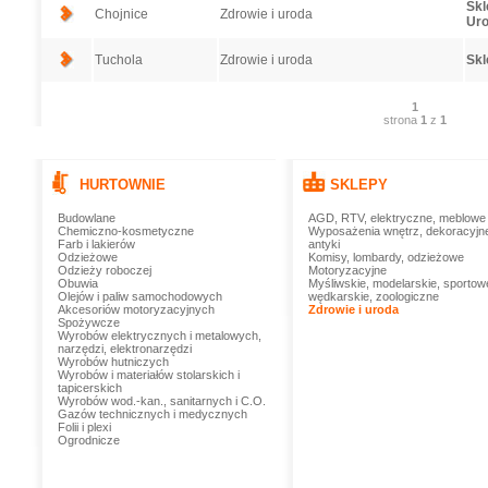
Skl
Chojnice
Zdrowie i uroda
Uro
Tuchola
Zdrowie i uroda
Skl
1
strona
1
z
1
HURTOWNIE
SKLEPY
Budowlane
AGD, RTV, elektryczne, meblowe
Chemiczno-kosmetyczne
Wyposażenia wnętrz, dekoracyjn
Farb i lakierów
antyki
Odzieżowe
Komisy, lombardy, odzieżowe
Odzieży roboczej
Motoryzacyjne
Obuwia
Myśliwskie, modelarskie, sportow
Olejów i paliw samochodowych
wędkarskie, zoologiczne
Akcesoriów motoryzacyjnych
Zdrowie i uroda
Spożywcze
Wyrobów elektrycznych i metalowych,
narzędzi, elektronarzędzi
Wyrobów hutniczych
Wyrobów i materiałów stolarskich i
tapicerskich
Wyrobów wod.-kan., sanitarnych i C.O.
Gazów technicznych i medycznych
Folii i plexi
Ogrodnicze