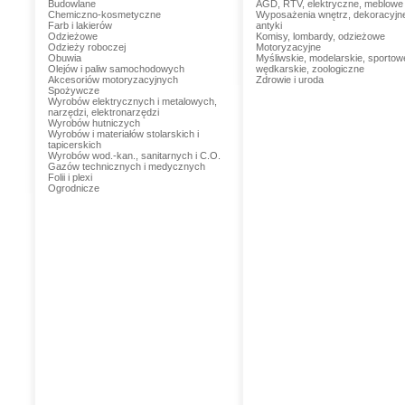
Budowlane
AGD, RTV, elektryczne, meblowe
Chemiczno-kosmetyczne
Wyposażenia wnętrz, dekoracyjn
Farb i lakierów
antyki
Odzieżowe
Komisy, lombardy, odzieżowe
Odzieży roboczej
Motoryzacyjne
Obuwia
Myśliwskie, modelarskie, sportow
Olejów i paliw samochodowych
wędkarskie, zoologiczne
Akcesoriów motoryzacyjnych
Zdrowie i uroda
Spożywcze
Wyrobów elektrycznych i metalowych,
narzędzi, elektronarzędzi
Wyrobów hutniczych
Wyrobów i materiałów stolarskich i
tapicerskich
Wyrobów wod.-kan., sanitarnych i C.O.
Gazów technicznych i medycznych
Folii i plexi
Ogrodnicze