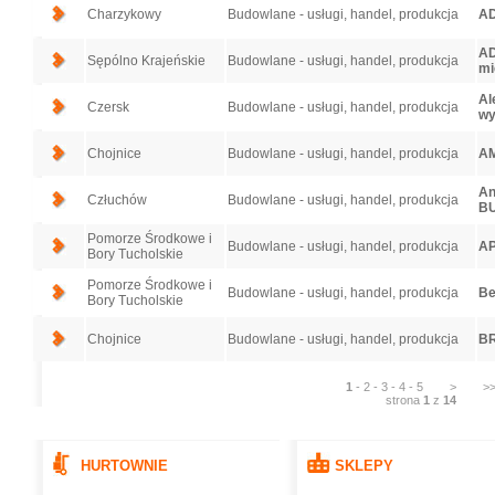
Charzykowy
Budowlane - usługi, handel, produkcja
AD
AD
Sępólno Krajeńskie
Budowlane - usługi, handel, produkcja
mi
Al
Czersk
Budowlane - usługi, handel, produkcja
wy
Chojnice
Budowlane - usługi, handel, produkcja
AM
An
Człuchów
Budowlane - usługi, handel, produkcja
B
Pomorze Środkowe i
Budowlane - usługi, handel, produkcja
A
Bory Tucholskie
Pomorze Środkowe i
Budowlane - usługi, handel, produkcja
Be
Bory Tucholskie
Chojnice
Budowlane - usługi, handel, produkcja
BR
1
-
2
-
3
-
4
-
5
>
>
strona
1
z
14
HURTOWNIE
SKLEPY