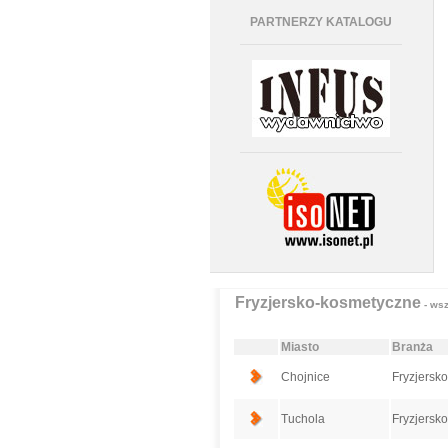
PARTNERZY KATALOGU
Fryzjersko-kosmetyczne
- wsz
Miasto
Branża
Chojnice
Fryzjersk
Tuchola
Fryzjersk