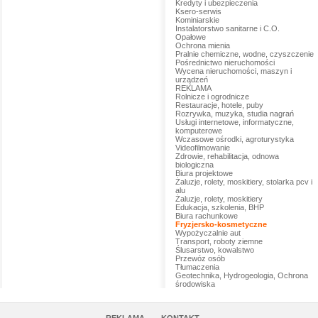
Kredyty i ubezpieczenia
Ksero-serwis
Kominiarskie
Instalatorstwo sanitarne i C.O.
Opałowe
Ochrona mienia
Pralnie chemiczne, wodne, czyszczenie
Pośrednictwo nieruchomości
Wycena nieruchomości, maszyn i
urządzeń
REKLAMA
Rolnicze i ogrodnicze
Restauracje, hotele, puby
Rozrywka, muzyka, studia nagrań
Usługi internetowe, informatyczne,
komputerowe
Wczasowe ośrodki, agroturystyka
Videofilmowanie
Zdrowie, rehabilitacja, odnowa
biologiczna
Biura projektowe
Żaluzje, rolety, moskitiery, stolarka pcv i
alu
Żaluzje, rolety, moskitiery
Edukacja, szkolenia, BHP
Biura rachunkowe
Fryzjersko-kosmetyczne
Wypożyczalnie aut
Transport, roboty ziemne
Ślusarstwo, kowalstwo
Przewóz osób
Tłumaczenia
Geotechnika, Hydrogeologia, Ochrona
środowiska