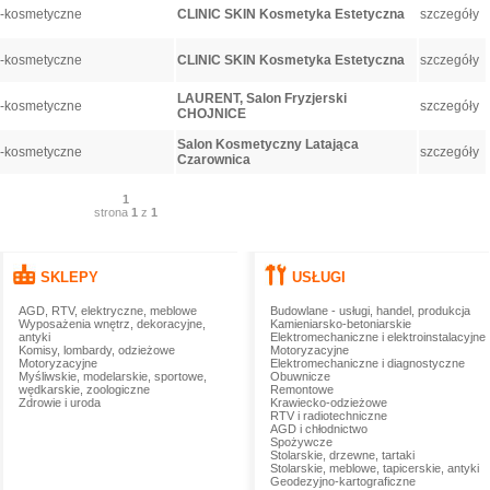
o-kosmetyczne
CLINIC SKIN Kosmetyka Estetyczna
szczegóły
o-kosmetyczne
CLINIC SKIN Kosmetyka Estetyczna
szczegóły
LAURENT, Salon Fryzjerski
o-kosmetyczne
szczegóły
CHOJNICE
Salon Kosmetyczny Latająca
o-kosmetyczne
szczegóły
Czarownica
1
strona
1
z
1
SKLEPY
USŁUGI
AGD, RTV, elektryczne, meblowe
Budowlane - usługi, handel, produkcja
Wyposażenia wnętrz, dekoracyjne,
Kamieniarsko-betoniarskie
antyki
Elektromechaniczne i elektroinstalacyjne
Komisy, lombardy, odzieżowe
Motoryzacyjne
Motoryzacyjne
Elektromechaniczne i diagnostyczne
Myśliwskie, modelarskie, sportowe,
Obuwnicze
wędkarskie, zoologiczne
Remontowe
Zdrowie i uroda
Krawiecko-odzieżowe
RTV i radiotechniczne
AGD i chłodnictwo
Spożywcze
Stolarskie, drzewne, tartaki
Stolarskie, meblowe, tapicerskie, antyki
Geodezyjno-kartograficzne