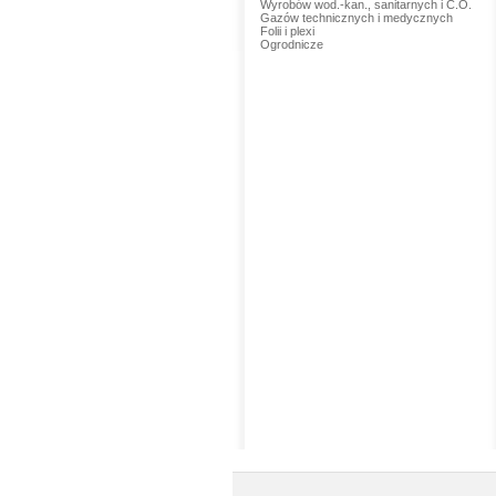
Wyrobów wod.-kan., sanitarnych i C.O.
Gazów technicznych i medycznych
Folii i plexi
Ogrodnicze