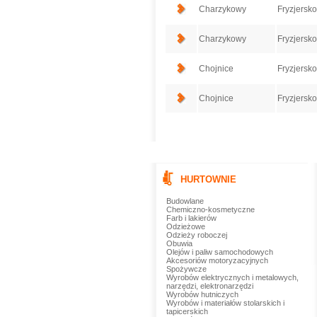
Charzykowy
Fryzjersk
Charzykowy
Fryzjersk
Chojnice
Fryzjersk
Chojnice
Fryzjersk
HURTOWNIE
Budowlane
Chemiczno-kosmetyczne
Farb i lakierów
Odzieżowe
Odzieży roboczej
Obuwia
Olejów i paliw samochodowych
Akcesoriów motoryzacyjnych
Spożywcze
Wyrobów elektrycznych i metalowych,
narzędzi, elektronarzędzi
Wyrobów hutniczych
Wyrobów i materiałów stolarskich i
tapicerskich