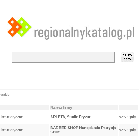
ystkie
Nazwa firmy
o-kosmetyczne
ARLETA, Studio Fryzur
szczegóły
BARBER SHOP Nanoplastia Patrycja
o-kosmetyczne
szczegóły
Szulc