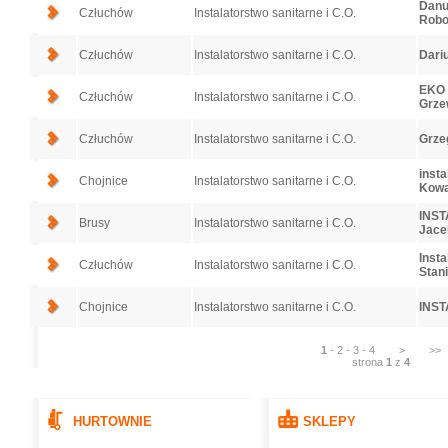
Danut
Człuchów
Instalatorstwo sanitarne i C.O.
Robo
Człuchów
Instalatorstwo sanitarne i C.O.
Dariu
EKO I
Człuchów
Instalatorstwo sanitarne i C.O.
Grze
Człuchów
Instalatorstwo sanitarne i C.O.
Grzeg
insta
Chojnice
Instalatorstwo sanitarne i C.O.
Kowa
INST
Brusy
Instalatorstwo sanitarne i C.O.
Jace
Insta
Człuchów
Instalatorstwo sanitarne i C.O.
Stan
Chojnice
Instalatorstwo sanitarne i C.O.
INS
1
-
2
-
3
-
4
>
>>
strona
1
z
4
HURTOWNIE
SKLEPY