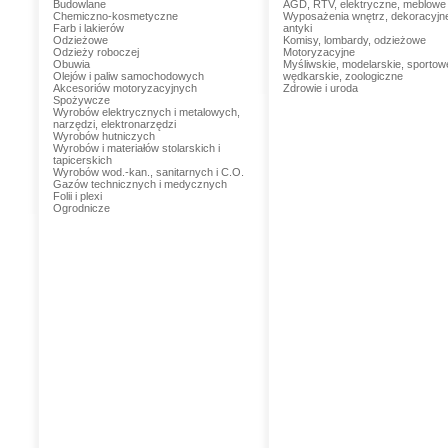
Budowlane
AGD, RTV, elektryczne, meblowe
Chemiczno-kosmetyczne
Wyposażenia wnętrz, dekoracyjn
Farb i lakierów
antyki
Odzieżowe
Komisy, lombardy, odzieżowe
Odzieży roboczej
Motoryzacyjne
Obuwia
Myśliwskie, modelarskie, sportow
Olejów i paliw samochodowych
wędkarskie, zoologiczne
Akcesoriów motoryzacyjnych
Zdrowie i uroda
Spożywcze
Wyrobów elektrycznych i metalowych,
narzędzi, elektronarzędzi
Wyrobów hutniczych
Wyrobów i materiałów stolarskich i
tapicerskich
Wyrobów wod.-kan., sanitarnych i C.O.
Gazów technicznych i medycznych
Folii i plexi
Ogrodnicze