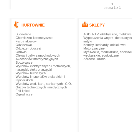
1
strona
1
z
1
HURTOWNIE
SKLEPY
Budowlane
AGD, RTV, elektryczne, meblowe
Chemiczno-kosmetyczne
Wyposażenia wnętrz, dekoracyjn
Farb i lakierów
antyki
Odzieżowe
Komisy, lombardy, odzieżowe
Odzieży roboczej
Motoryzacyjne
Obuwia
Myśliwskie, modelarskie, sportow
Olejów i paliw samochodowych
wędkarskie, zoologiczne
Akcesoriów motoryzacyjnych
Zdrowie i uroda
Spożywcze
Wyrobów elektrycznych i metalowych,
narzędzi, elektronarzędzi
Wyrobów hutniczych
Wyrobów i materiałów stolarskich i
tapicerskich
Wyrobów wod.-kan., sanitarnych i C.O.
Gazów technicznych i medycznych
Folii i plexi
Ogrodnicze