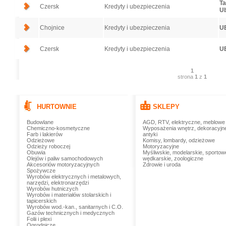
Ta
Czersk
Kredyty i ubezpieczenia
Ub
Chojnice
Kredyty i ubezpieczenia
U
Czersk
Kredyty i ubezpieczenia
U
1
strona
1
z
1
HURTOWNIE
SKLEPY
Budowlane
AGD, RTV, elektryczne, meblowe
Chemiczno-kosmetyczne
Wyposażenia wnętrz, dekoracyjn
Farb i lakierów
antyki
Odzieżowe
Komisy, lombardy, odzieżowe
Odzieży roboczej
Motoryzacyjne
Obuwia
Myśliwskie, modelarskie, sportow
Olejów i paliw samochodowych
wędkarskie, zoologiczne
Akcesoriów motoryzacyjnych
Zdrowie i uroda
Spożywcze
Wyrobów elektrycznych i metalowych,
narzędzi, elektronarzędzi
Wyrobów hutniczych
Wyrobów i materiałów stolarskich i
tapicerskich
Wyrobów wod.-kan., sanitarnych i C.O.
Gazów technicznych i medycznych
Folii i plexi
Ogrodnicze