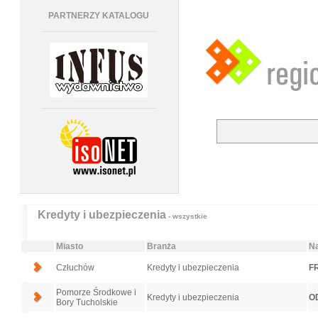
PARTNERZY KATALOGU
Kredyty i ubezpieczenia
- wszystkie
Miasto
Branża
Na
Człuchów
Kredyty i ubezpieczenia
FR
Pomorze Środkowe i
Kredyty i ubezpieczenia
O
Bory Tucholskie