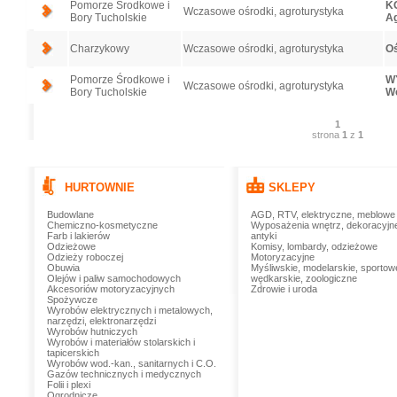
Pomorze Środkowe i
K
Wczasowe ośrodki, agroturystyka
Bory Tucholskie
Ag
Charzykowy
Wczasowe ośrodki, agroturystyka
O
Pomorze Środkowe i
W
Wczasowe ośrodki, agroturystyka
Bory Tucholskie
W
1
strona
1
z
1
HURTOWNIE
SKLEPY
Budowlane
AGD, RTV, elektryczne, meblowe
Chemiczno-kosmetyczne
Wyposażenia wnętrz, dekoracyjn
Farb i lakierów
antyki
Odzieżowe
Komisy, lombardy, odzieżowe
Odzieży roboczej
Motoryzacyjne
Obuwia
Myśliwskie, modelarskie, sportow
Olejów i paliw samochodowych
wędkarskie, zoologiczne
Akcesoriów motoryzacyjnych
Zdrowie i uroda
Spożywcze
Wyrobów elektrycznych i metalowych,
narzędzi, elektronarzędzi
Wyrobów hutniczych
Wyrobów i materiałów stolarskich i
tapicerskich
Wyrobów wod.-kan., sanitarnych i C.O.
Gazów technicznych i medycznych
Folii i plexi
Ogrodnicze