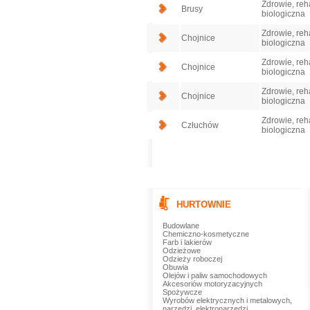
Zdrowie, reh
Brusy
biologiczna
Zdrowie, reh
Chojnice
biologiczna
Zdrowie, reh
Chojnice
biologiczna
Zdrowie, reh
Chojnice
biologiczna
Zdrowie, reh
Człuchów
biologiczna
HURTOWNIE
Budowlane
Chemiczno-kosmetyczne
Farb i lakierów
Odzieżowe
Odzieży roboczej
Obuwia
Olejów i paliw samochodowych
Akcesoriów motoryzacyjnych
Spożywcze
Wyrobów elektrycznych i metalowych,
narzędzi, elektronarzędzi