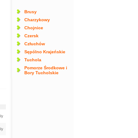
Brusy
Charzykowy
Chojnice
Czersk
Człuchów
Sępólno Krajeńskie
Tuchola
Pomorze Środkowe i
Bory Tucholskie
ły
ły