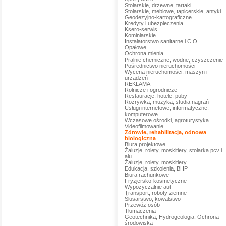
Stolarskie, drzewne, tartaki
Stolarskie, meblowe, tapicerskie, antyki
Geodezyjno-kartograficzne
Kredyty i ubezpieczenia
Ksero-serwis
Kominiarskie
Instalatorstwo sanitarne i C.O.
Opałowe
Ochrona mienia
Pralnie chemiczne, wodne, czyszczenie
Pośrednictwo nieruchomości
Wycena nieruchomości, maszyn i
urządzeń
REKLAMA
Rolnicze i ogrodnicze
Restauracje, hotele, puby
Rozrywka, muzyka, studia nagrań
Usługi internetowe, informatyczne,
komputerowe
Wczasowe ośrodki, agroturystyka
Videofilmowanie
Zdrowie, rehabilitacja, odnowa
biologiczna
Biura projektowe
Żaluzje, rolety, moskitiery, stolarka pcv i
alu
Żaluzje, rolety, moskitiery
Edukacja, szkolenia, BHP
Biura rachunkowe
Fryzjersko-kosmetyczne
Wypożyczalnie aut
Transport, roboty ziemne
Ślusarstwo, kowalstwo
Przewóz osób
Tłumaczenia
Geotechnika, Hydrogeologia, Ochrona
środowiska