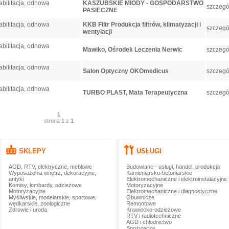
abilitacja, odnowa
KASZUBSKIE MIODY - GOSPODARSTWO
szczegó
PASIECZNE
abilitacja, odnowa
KKB Filtr Produkcja filtrów, klimatyzacji i
szczegó
wentylacji
abilitacja, odnowa
Mawiko, Ośrodek Leczenia Nerwic
szczegó
abilitacja, odnowa
Salon Optyczny OKOmedicus
szczegó
abilitacja, odnowa
TURBO PLAST, Mata Terapeutyczna
szczegó
1
strona
1
z
1
SKLEPY
USŁUGI
AGD, RTV, elektryczne, meblowe
Budowlane - usługi, handel, produkcja
Wyposażenia wnętrz, dekoracyjne,
Kamieniarsko-betoniarskie
antyki
Elektromechaniczne i elektroinstalacyjne
Komisy, lombardy, odzieżowe
Motoryzacyjne
Motoryzacyjne
Elektromechaniczne i diagnostyczne
Myśliwskie, modelarskie, sportowe,
Obuwnicze
wędkarskie, zoologiczne
Remontowe
Zdrowie i uroda
Krawiecko-odzieżowe
RTV i radiotechniczne
AGD i chłodnictwo
Spożywcze