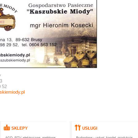
y
3
9 52
kiemiody.pl
SKLEPY
USŁUGI
AGD, RTV, elektryczne, meblowe
Budowlane - usługi, handel, produkcja