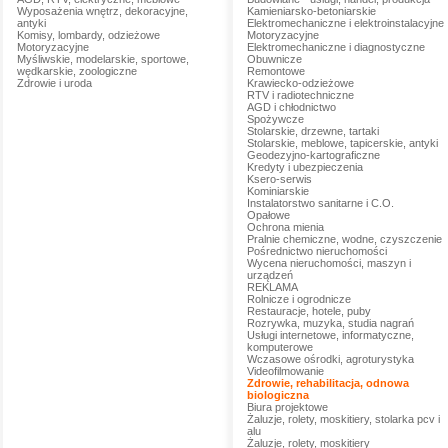
Wyposażenia wnętrz, dekoracyjne,
Kamieniarsko-betoniarskie
antyki
Elektromechaniczne i elektroinstalacyjne
Komisy, lombardy, odzieżowe
Motoryzacyjne
Motoryzacyjne
Elektromechaniczne i diagnostyczne
Myśliwskie, modelarskie, sportowe,
Obuwnicze
wędkarskie, zoologiczne
Remontowe
Zdrowie i uroda
Krawiecko-odzieżowe
RTV i radiotechniczne
AGD i chłodnictwo
Spożywcze
Stolarskie, drzewne, tartaki
Stolarskie, meblowe, tapicerskie, antyki
Geodezyjno-kartograficzne
Kredyty i ubezpieczenia
Ksero-serwis
Kominiarskie
Instalatorstwo sanitarne i C.O.
Opałowe
Ochrona mienia
Pralnie chemiczne, wodne, czyszczenie
Pośrednictwo nieruchomości
Wycena nieruchomości, maszyn i
urządzeń
REKLAMA
Rolnicze i ogrodnicze
Restauracje, hotele, puby
Rozrywka, muzyka, studia nagrań
Usługi internetowe, informatyczne,
komputerowe
Wczasowe ośrodki, agroturystyka
Videofilmowanie
Zdrowie, rehabilitacja, odnowa
biologiczna
Biura projektowe
Żaluzje, rolety, moskitiery, stolarka pcv i
alu
Żaluzje, rolety, moskitiery