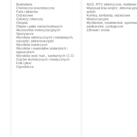
Budowlane
AGD, RTV, elektryczne, meblowe
Chemiczno-kosmetyczne
Wyposażenia wnętrz, dekoracyjn
Farb i lakierów
antyki
Odzieżowe
Komisy, lombardy, odzieżowe
Odzieży roboczej
Motoryzacyjne
Obuwia
Myśliwskie, modelarskie, sportow
Olejów i paliw samochodowych
wędkarskie, zoologiczne
Akcesoriów motoryzacyjnych
Zdrowie i uroda
Spożywcze
Wyrobów elektrycznych i metalowych,
narzędzi, elektronarzędzi
Wyrobów hutniczych
Wyrobów i materiałów stolarskich i
tapicerskich
Wyrobów wod.-kan., sanitarnych i C.O.
Gazów technicznych i medycznych
Folii i plexi
Ogrodnicze