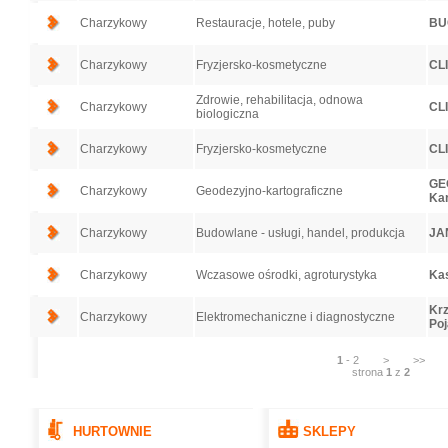
Charzykowy
Restauracje, hotele, puby
BU
Charzykowy
Fryzjersko-kosmetyczne
CLI
Zdrowie, rehabilitacja, odnowa
Charzykowy
CLI
biologiczna
Charzykowy
Fryzjersko-kosmetyczne
CLI
GEO
Charzykowy
Geodezyjno-kartograficzne
Kar
Charzykowy
Budowlane - usługi, handel, produkcja
JA
Charzykowy
Wczasowe ośrodki, agroturystyka
Ka
Krz
Charzykowy
Elektromechaniczne i diagnostyczne
Po
1
-
2
>
>>
strona
1
z
2
HURTOWNIE
SKLEPY