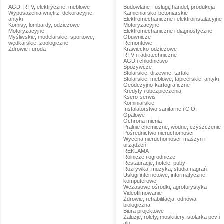
AGD, RTV, elektryczne, meblowe
Budowlane - usługi, handel, produkcja
Wyposażenia wnętrz, dekoracyjne,
Kamieniarsko-betoniarskie
antyki
Elektromechaniczne i elektroinstalacyjne
Komisy, lombardy, odzieżowe
Motoryzacyjne
Motoryzacyjne
Elektromechaniczne i diagnostyczne
Myśliwskie, modelarskie, sportowe,
Obuwnicze
wędkarskie, zoologiczne
Remontowe
Zdrowie i uroda
Krawiecko-odzieżowe
RTV i radiotechniczne
AGD i chłodnictwo
Spożywcze
Stolarskie, drzewne, tartaki
Stolarskie, meblowe, tapicerskie, antyki
Geodezyjno-kartograficzne
Kredyty i ubezpieczenia
Ksero-serwis
Kominiarskie
Instalatorstwo sanitarne i C.O.
Opałowe
Ochrona mienia
Pralnie chemiczne, wodne, czyszczenie
Pośrednictwo nieruchomości
Wycena nieruchomości, maszyn i
urządzeń
REKLAMA
Rolnicze i ogrodnicze
Restauracje, hotele, puby
Rozrywka, muzyka, studia nagrań
Usługi internetowe, informatyczne,
komputerowe
Wczasowe ośrodki, agroturystyka
Videofilmowanie
Zdrowie, rehabilitacja, odnowa
biologiczna
Biura projektowe
Żaluzje, rolety, moskitiery, stolarka pcv i
alu