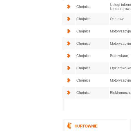
Usługi intern
Chojnice
komputerow
Chojnice
Opałowe
Chojnice
Motoryzacyj
Chojnice
Motoryzacyj
Chojnice
Budowlane - 
Chojnice
Fryzjersko-k
Chojnice
Motoryzacyj
Chojnice
Elektromecha
HURTOWNIE