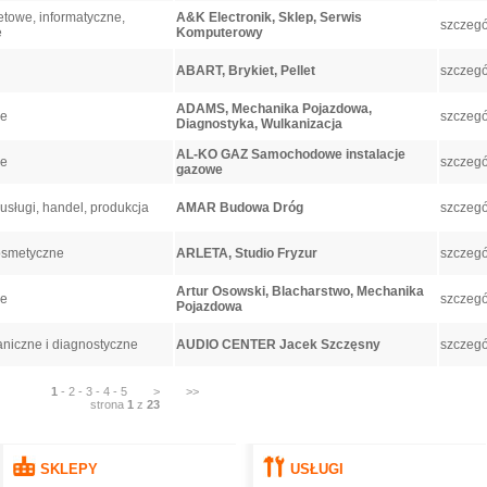
etowe, informatyczne,
A&K Electronik, Sklep, Serwis
szczegó
e
Komputerowy
ABART, Brykiet, Pellet
szczegó
ADAMS, Mechanika Pojazdowa,
ne
szczegó
Diagnostyka, Wulkanizacja
AL-KO GAZ Samochodowe instalacje
ne
szczegó
gazowe
usługi, handel, produkcja
AMAR Budowa Dróg
szczegó
osmetyczne
ARLETA, Studio Fryzur
szczegó
Artur Osowski, Blacharstwo, Mechanika
ne
szczegó
Pojazdowa
niczne i diagnostyczne
AUDIO CENTER Jacek Szczęsny
szczegó
1
-
2
-
3
-
4
-
5
>
>>
strona
1
z
23
SKLEPY
USŁUGI