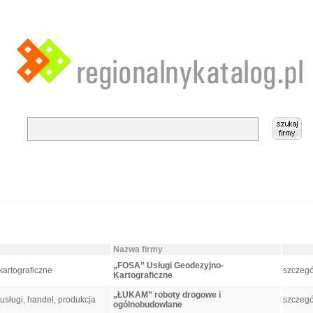
Nazwa firmy
„FOSA” Usługi Geodezyjno-
artograficzne
szczegó
Kartograficzne
„ŁUKAM” roboty drogowe i
usługi, handel, produkcja
szczegó
ogólnobudowlane