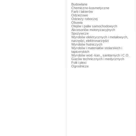
Budowlane
Chemiczno-kosmetyczne
Farb i lakierów
Odzieżowe
Odzieży roboczej
Obuwia
Olejów i paliw samochodowych
Akcesoriów motoryzacyjnych
Spożywcze
Wyrobów elektrycznych i metalowych,
narzędzi, elektronarzędzi
Wyrobów hutniczych
Wyrobów i materiałów stolarskich i
tapicerskich
Wyrobów wod.-kan., sanitarnych i C.O.
Gazów technicznych i medycznych
Folii i plexi
Ogrodnicze