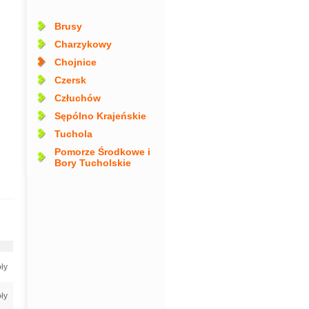
Brusy
Charzykowy
Chojnice
Czersk
Człuchów
Sępólno Krajeńskie
Tuchola
Pomorze Środkowe i
Bory Tucholskie
ły
ły