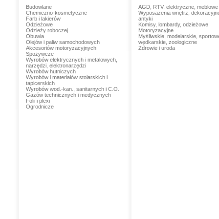
Budowlane
AGD, RTV, elektryczne, meblowe
Chemiczno-kosmetyczne
Wyposażenia wnętrz, dekoracyjn
Farb i lakierów
antyki
Odzieżowe
Komisy, lombardy, odzieżowe
Odzieży roboczej
Motoryzacyjne
Obuwia
Myśliwskie, modelarskie, sportow
Olejów i paliw samochodowych
wędkarskie, zoologiczne
Akcesoriów motoryzacyjnych
Zdrowie i uroda
Spożywcze
Wyrobów elektrycznych i metalowych,
narzędzi, elektronarzędzi
Wyrobów hutniczych
Wyrobów i materiałów stolarskich i
tapicerskich
Wyrobów wod.-kan., sanitarnych i C.O.
Gazów technicznych i medycznych
Folii i plexi
Ogrodnicze