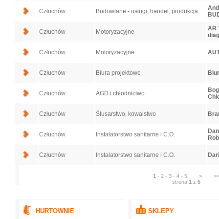
And
Człuchów
Budowlane - usługi, handel, produkcja
BU
AR T
Człuchów
Motoryzacyjne
dia
Człuchów
Motoryzacyjne
AUT
Człuchów
Biura projektowe
Biu
Bog
Człuchów
AGD i chłodnictwo
Chł
Człuchów
Ślusarstwo, kowalstwo
Bra
Danu
Człuchów
Instalatorstwo sanitarne i C.O.
Rob
Człuchów
Instalatorstwo sanitarne i C.O.
Dari
1
-
2
-
3
-
4
-
5
>
>
strona
1
z
5
HURTOWNIE
SKLEPY