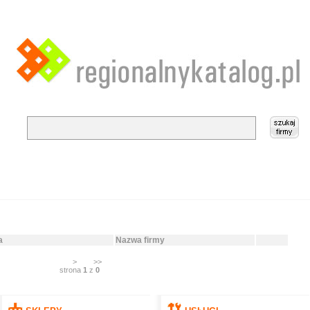
a
Nazwa firmy
>
>>
strona
1
z
0