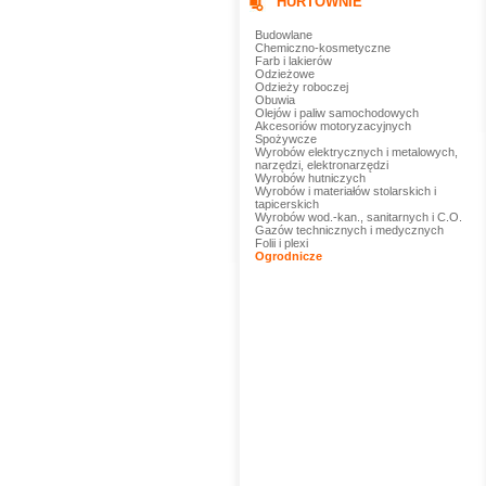
HURTOWNIE
Budowlane
Chemiczno-kosmetyczne
Farb i lakierów
Odzieżowe
Odzieży roboczej
Obuwia
Olejów i paliw samochodowych
Akcesoriów motoryzacyjnych
Spożywcze
Wyrobów elektrycznych i metalowych,
narzędzi, elektronarzędzi
Wyrobów hutniczych
Wyrobów i materiałów stolarskich i
tapicerskich
Wyrobów wod.-kan., sanitarnych i C.O.
Gazów technicznych i medycznych
Folii i plexi
Ogrodnicze