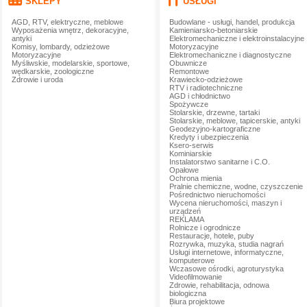
SKLEPY
USŁUGI
AGD, RTV, elektryczne, meblowe
Budowlane - usługi, handel, produkcja
Wyposażenia wnętrz, dekoracyjne,
Kamieniarsko-betoniarskie
antyki
Elektromechaniczne i elektroinstalacyjne
Komisy, lombardy, odzieżowe
Motoryzacyjne
Motoryzacyjne
Elektromechaniczne i diagnostyczne
Myśliwskie, modelarskie, sportowe,
Obuwnicze
wędkarskie, zoologiczne
Remontowe
Zdrowie i uroda
Krawiecko-odzieżowe
RTV i radiotechniczne
AGD i chłodnictwo
Spożywcze
Stolarskie, drzewne, tartaki
Stolarskie, meblowe, tapicerskie, antyki
Geodezyjno-kartograficzne
Kredyty i ubezpieczenia
Ksero-serwis
Kominiarskie
Instalatorstwo sanitarne i C.O.
Opałowe
Ochrona mienia
Pralnie chemiczne, wodne, czyszczenie
Pośrednictwo nieruchomości
Wycena nieruchomości, maszyn i
urządzeń
REKLAMA
Rolnicze i ogrodnicze
Restauracje, hotele, puby
Rozrywka, muzyka, studia nagrań
Usługi internetowe, informatyczne,
komputerowe
Wczasowe ośrodki, agroturystyka
Videofilmowanie
Zdrowie, rehabilitacja, odnowa
biologiczna
Biura projektowe