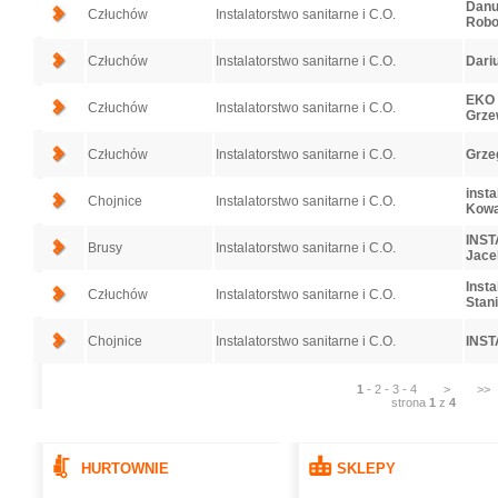
Danut
Człuchów
Instalatorstwo sanitarne i C.O.
Robo
Człuchów
Instalatorstwo sanitarne i C.O.
Dariu
EKO I
Człuchów
Instalatorstwo sanitarne i C.O.
Grze
Człuchów
Instalatorstwo sanitarne i C.O.
Grzeg
insta
Chojnice
Instalatorstwo sanitarne i C.O.
Kowa
INST
Brusy
Instalatorstwo sanitarne i C.O.
Jace
Insta
Człuchów
Instalatorstwo sanitarne i C.O.
Stan
Chojnice
Instalatorstwo sanitarne i C.O.
INS
1
-
2
-
3
-
4
>
>>
strona
1
z
4
HURTOWNIE
SKLEPY