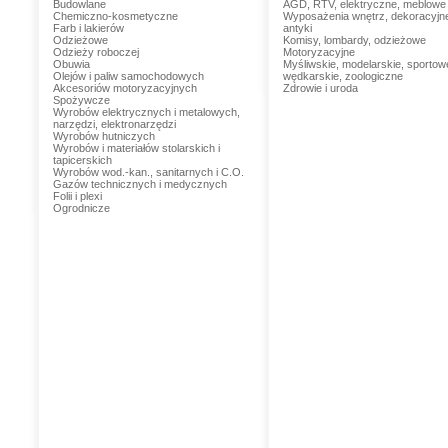
Budowlane
AGD, RTV, elektryczne, meblowe
Chemiczno-kosmetyczne
Wyposażenia wnętrz, dekoracyjn
Farb i lakierów
antyki
Odzieżowe
Komisy, lombardy, odzieżowe
Odzieży roboczej
Motoryzacyjne
Obuwia
Myśliwskie, modelarskie, sportow
Olejów i paliw samochodowych
wędkarskie, zoologiczne
Akcesoriów motoryzacyjnych
Zdrowie i uroda
Spożywcze
Wyrobów elektrycznych i metalowych,
narzędzi, elektronarzędzi
Wyrobów hutniczych
Wyrobów i materiałów stolarskich i
tapicerskich
Wyrobów wod.-kan., sanitarnych i C.O.
Gazów technicznych i medycznych
Folii i plexi
Ogrodnicze