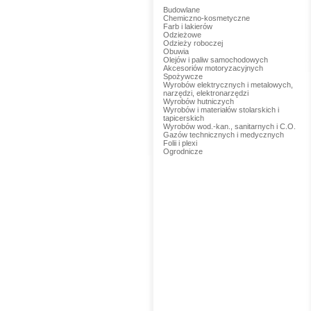
Budowlane
Chemiczno-kosmetyczne
Farb i lakierów
Odzieżowe
Odzieży roboczej
Obuwia
Olejów i paliw samochodowych
Akcesoriów motoryzacyjnych
Spożywcze
Wyrobów elektrycznych i metalowych,
narzędzi, elektronarzędzi
Wyrobów hutniczych
Wyrobów i materiałów stolarskich i
tapicerskich
Wyrobów wod.-kan., sanitarnych i C.O.
Gazów technicznych i medycznych
Folii i plexi
Ogrodnicze