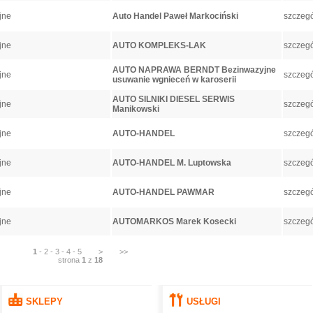
jne
Auto Handel Paweł Markociński
szczegó
jne
AUTO KOMPLEKS-LAK
szczegó
AUTO NAPRAWA BERNDT Bezinwazyjne
jne
szczegó
usuwanie wgnieceń w karoserii
AUTO SILNIKI DIESEL SERWIS
jne
szczegó
Manikowski
jne
AUTO-HANDEL
szczegó
jne
AUTO-HANDEL M. Luptowska
szczegó
jne
AUTO-HANDEL PAWMAR
szczegó
jne
AUTOMARKOS Marek Kosecki
szczegó
1
-
2
-
3
-
4
-
5
>
>>
strona
1
z
18
SKLEPY
USŁUGI