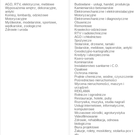
AGD, RTV, elektryczne, meblowe
Budowlane - usługi, handel, produkcja
Wyposażenia wnętrz, dekoracyjne,
Kamieniarsko-betoniarskie
antyki
Elektromechaniczne i elektroinstalacyjne
Komisy, lombardy, odzieżowe
Motoryzacyjne
Motoryzacyjne
Elektromechaniczne i diagnostyczne
Myśliwskie, modelarskie, sportowe,
Obuwnicze
wędkarskie, zoologiczne
Remontowe
Zdrowie i uroda
Krawiecko-odzieżowe
RTV i radiotechniczne
AGD i chłodnictwo
Spożywcze
Stolarskie, drzewne, tartaki
Stolarskie, meblowe, tapicerskie, antyki
Geodezyjno-kartograficzne
Kredyty i ubezpieczenia
Ksero-serwis
Kominiarskie
Instalatorstwo sanitarne i C.O.
Opałowe
Ochrona mienia
Pralnie chemiczne, wodne, czyszczenie
Pośrednictwo nieruchomości
Wycena nieruchomości, maszyn i
urządzeń
REKLAMA
Rolnicze i ogrodnicze
Restauracje, hotele, puby
Rozrywka, muzyka, studia nagrań
Usługi internetowe, informatyczne,
komputerowe
Wczasowe ośrodki, agroturystyka
Videofilmowanie
Zdrowie, rehabilitacja, odnowa
biologiczna
Biura projektowe
Żaluzje, rolety, moskitiery, stolarka pcv i
alu