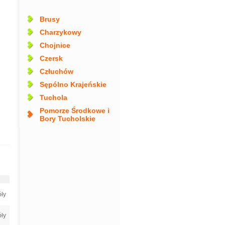
Brusy
Charzykowy
Chojnice
Czersk
Człuchów
Sępólno Krajeńskie
Tuchola
Pomorze Środkowe i
Bory Tucholskie
ły
ły