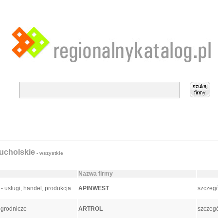
ucholskie
- wszystkie
Nazwa firmy
 usługi, handel, produkcja
APINWEST
szczegó
ogrodnicze
ARTROL
szczegó