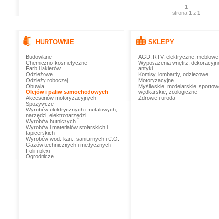
1
strona
1
z
1
HURTOWNIE
SKLEPY
Budowlane
AGD, RTV, elektryczne, meblowe
Chemiczno-kosmetyczne
Wyposażenia wnętrz, dekoracyjn
Farb i lakierów
antyki
Odzieżowe
Komisy, lombardy, odzieżowe
Odzieży roboczej
Motoryzacyjne
Obuwia
Myśliwskie, modelarskie, sportow
Olejów i paliw samochodowych
wędkarskie, zoologiczne
Akcesoriów motoryzacyjnych
Zdrowie i uroda
Spożywcze
Wyrobów elektrycznych i metalowych,
narzędzi, elektronarzędzi
Wyrobów hutniczych
Wyrobów i materiałów stolarskich i
tapicerskich
Wyrobów wod.-kan., sanitarnych i C.O.
Gazów technicznych i medycznych
Folii i plexi
Ogrodnicze