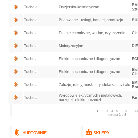
BAR
Tuchola
Fryzjersko-kosmetyczne
Szu
Tuchola
Budowlane - usługi, handel, produkcja
BU
Tuchola
Pralnie chemiczne, wodne, czyszczenie
Cle
Tuchola
Motoryzacyjne
DI
Tuchola
Elektromechaniczne i diagnostyczne
ECU
Ele
Tuchola
Elektromechaniczne i diagnostyczne
Cie
EMK
Tuchola
Żaluzje, rolety, moskitiery, stolarka pcv i alu
Bra
Wyrobów elektrycznych i metalowych,
Tuchola
Far
narzędzi, elektronarzędzi
1
-
2
-
3
-
4
-
5
>
>
strona
1
z
5
HURTOWNIE
SKLEPY