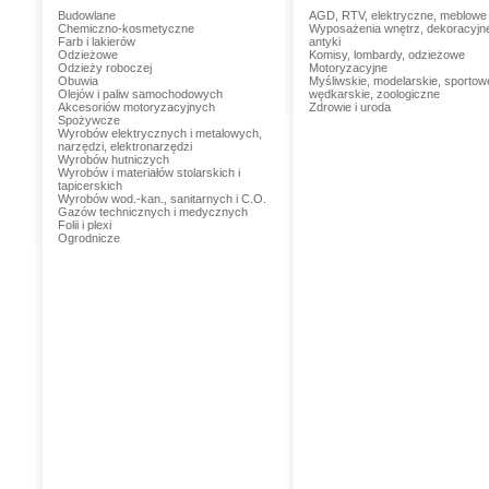
Budowlane
AGD, RTV, elektryczne, meblowe
Chemiczno-kosmetyczne
Wyposażenia wnętrz, dekoracyjn
Farb i lakierów
antyki
Odzieżowe
Komisy, lombardy, odzieżowe
Odzieży roboczej
Motoryzacyjne
Obuwia
Myśliwskie, modelarskie, sportow
Olejów i paliw samochodowych
wędkarskie, zoologiczne
Akcesoriów motoryzacyjnych
Zdrowie i uroda
Spożywcze
Wyrobów elektrycznych i metalowych,
narzędzi, elektronarzędzi
Wyrobów hutniczych
Wyrobów i materiałów stolarskich i
tapicerskich
Wyrobów wod.-kan., sanitarnych i C.O.
Gazów technicznych i medycznych
Folii i plexi
Ogrodnicze