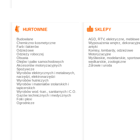
HURTOWNIE
SKLEPY
Budowlane
AGD, RTV, elektryczne, meblowe
Chemiczno-kosmetyczne
Wyposażenia wnętrz, dekoracyjn
Farb i lakierów
antyki
Odzieżowe
Komisy, lombardy, odzieżowe
Odzieży roboczej
Motoryzacyjne
Obuwia
Myśliwskie, modelarskie, sportow
Olejów i paliw samochodowych
wędkarskie, zoologiczne
Akcesoriów motoryzacyjnych
Zdrowie i uroda
Spożywcze
Wyrobów elektrycznych i metalowych,
narzędzi, elektronarzędzi
Wyrobów hutniczych
Wyrobów i materiałów stolarskich i
tapicerskich
Wyrobów wod.-kan., sanitarnych i C.O.
Gazów technicznych i medycznych
Folii i plexi
Ogrodnicze