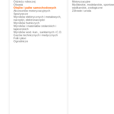
Odzieży roboczej
Motoryzacyjne
Obuwia
Myśliwskie, modelarskie, sportow
Olejów i paliw samochodowych
wędkarskie, zoologiczne
Akcesoriów motoryzacyjnych
Zdrowie i uroda
Spożywcze
Wyrobów elektrycznych i metalowych,
narzędzi, elektronarzędzi
Wyrobów hutniczych
Wyrobów i materiałów stolarskich i
tapicerskich
Wyrobów wod.-kan., sanitarnych i C.O.
Gazów technicznych i medycznych
Folii i plexi
Ogrodnicze