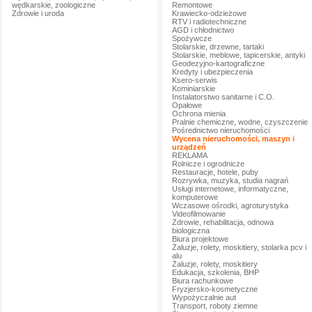
wędkarskie, zoologiczne
Remontowe
Zdrowie i uroda
Krawiecko-odzieżowe
RTV i radiotechniczne
AGD i chłodnictwo
Spożywcze
Stolarskie, drzewne, tartaki
Stolarskie, meblowe, tapicerskie, antyki
Geodezyjno-kartograficzne
Kredyty i ubezpieczenia
Ksero-serwis
Kominiarskie
Instalatorstwo sanitarne i C.O.
Opałowe
Ochrona mienia
Pralnie chemiczne, wodne, czyszczenie
Pośrednictwo nieruchomości
Wycena nieruchomości, maszyn i
urządzeń
REKLAMA
Rolnicze i ogrodnicze
Restauracje, hotele, puby
Rozrywka, muzyka, studia nagrań
Usługi internetowe, informatyczne,
komputerowe
Wczasowe ośrodki, agroturystyka
Videofilmowanie
Zdrowie, rehabilitacja, odnowa
biologiczna
Biura projektowe
Żaluzje, rolety, moskitiery, stolarka pcv i
alu
Żaluzje, rolety, moskitiery
Edukacja, szkolenia, BHP
Biura rachunkowe
Fryzjersko-kosmetyczne
Wypożyczalnie aut
Transport, roboty ziemne