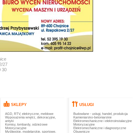
ice
2/27
9 30
SKLEPY
USŁUGI
AGD, RTV, elektryczne, meblowe
Budowlane - usługi, handel, produkcja
Wyposażenia wnętrz, dekoracyjne,
Kamieniarsko-betoniarskie
antyki
Elektromechaniczne i elektroinstalacyjne
Komisy, lombardy, odzieżowe
Motoryzacyjne
Motoryzacyjne
Elektromechaniczne i diagnostyczne
Myśliwskie, modelarskie, sportowe,
Obuwnicze