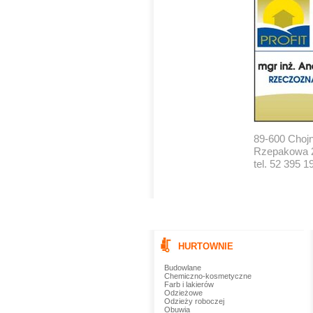
89-600 Chojn
Rzepakowa 
tel. 52 395 1
HURTOWNIE
Budowlane
Chemiczno-kosmetyczne
Farb i lakierów
Odzieżowe
Odzieży roboczej
Obuwia